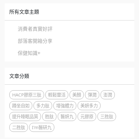
所有文章主題
消費者真實好評
部落客開箱分享
保健知識+
文章分類
HACP膠原三肽
輕鬆靈活
美顏
彈潤
澎潤
蹲坐自如
多力肽
增強體力
美妍多力
提升睡眠品質
胜肽
醫妍九
元膠原
三胜肽
二胜肽
I'm醫研九