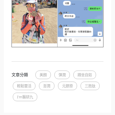
文章分類
美顏
彈潤
蹲坐自如
輕鬆靈活
澎潤
元膠原
三胜肽
I'm醫研九